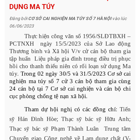
DỤNG MA TÚY
Đăng bởi
CƠ SỞ CAI NGHIỆN MA TÚY SỐ 7 HÀ NỘI
vào lúc
06/06/2023
Thực hiện công văn số 1956/SLĐTBXH –
PCTNXH ngày 15/5/2023 của Sở Lao động
Thương binh và Xã hội V/v cử cán bộ tham gia
tập huấn Liệu pháp gia đình trong điều trị phục
hồi cho thanh thiếu niên có rối loạn sử dụng Ma
túy.
Trong 02 ngày 30/5 và 31/5/2023 Cơ sở cai
nghiện ma túy số 7 cử 3 cán bộ tham gia cùng
24 cán bộ tại 7 Cơ sở cai nghiện và cán bộ chi
cục phòng chống tệ nạn xã hội.
Tham dự hội nghị có các đồng chí:
Tiến
sỹ Hán Đình Hòe; Thạc sỹ bác sỹ Hữu Anh;
Thạc sỹ bác sỹ Phạm Thành Luân Trung tâm
Chuyển giao Công nghệ về Lạm dụng chất (V-