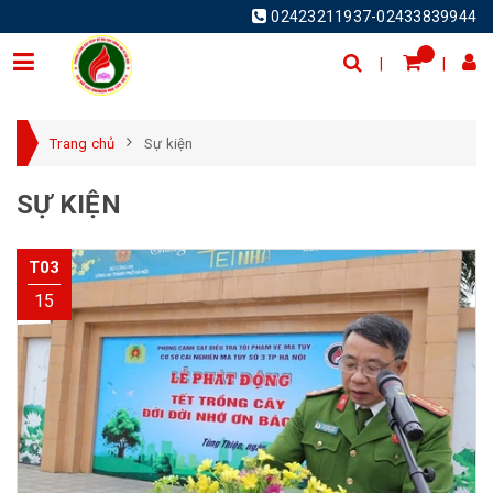
02423211937-02433839944
Trang chủ
Sự kiện
SỰ KIỆN
T03
15