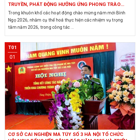
TRUYỀN, PHÁT ĐỘNG HƯỞNG ỨNG PHONG TRÀO
TOÀN DÂN TỐ GIÁC VI PHẠM PHÁP LUẬT VỀ MA TÚY.
Trong khuôn khổ các hoạt động chào mừng năm mới Bính
Ngọ 2026, nhằm cụ thể hoá thực hiện các nhiệm vụ trọng
tâm năm 2026, trong công tác ...
T01
01
CƠ SỞ CAI NGHIỆN MA TÚY SỐ 3 HÀ NỘI TỔ CHỨC