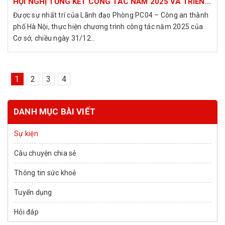
HỘI NGHỊ TỔNG KẾT CÔNG TÁC NĂM 2025 VÀ TRIỂN
KHAI CHƯƠNG TRÌNH CÔNG TÁC NĂM 2026
Được sự nhất trí của Lãnh đạo Phòng PC04 – Công an thành
phố Hà Nội, thực hiện chương trình công tác năm 2025 của
Cơ sở, chiều ngày 31/12...
1
2
3
4
DANH MỤC BÀI VIẾT
Sự kiện
Câu chuyện chia sẻ
Thông tin sức khoẻ
Tuyển dụng
Hỏi đáp