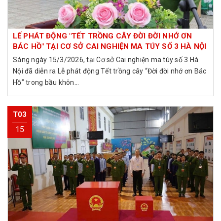
LẾ PHÁT ĐỘNG "TẾT TRỒNG CÂY ĐỜI ĐỜI NHỚ ƠN
BÁC HỒ" TẠI CƠ SỞ CAI NGHIỆN MA TÚY SỐ 3 HÀ NỘI
Sáng ngày 15/3/2026, tại Cơ sở Cai nghiện ma túy số 3 Hà
Nội đã diễn ra Lễ phát động Tết trồng cây “Đời đời nhớ ơn Bác
Hồ” trong bầu khôn...
T03
15