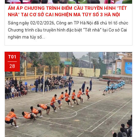
ẤM ÁP CHƯƠNG TRÌNH ĐIỂM CẦU TRUYỀN HÌNH "TẾT
NHÀ" TẠI CƠ SỞ CAI NGHIỆN MA TÚY SỐ 3 HÀ NỘI
Sáng ngày 02/02/2026, Công an TP Hà Nội đã chủ trì tổ chức
Chương trình cầu truyền hình đặc biệt “Tết nhà” tại Cơ sở Cai
nghiện ma túy số...
T01
28