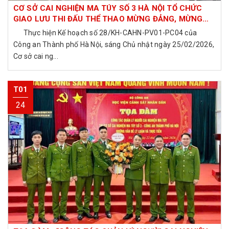
CƠ SỞ CAI NGHIỆN MA TÚY SỐ 3 HÀ NỘI TỔ CHỨC
GIAO LƯU THI ĐẤU THỂ THAO MỪNG ĐẢNG, MỪNG
XUÂN BÍNH NGỌ GẮN LIỀN VỚI TUYÊN TRUYỀN, PHỔ
Thực hiện Kế hoạch số 28/KH-CAHN-PV01-PC04 của
BIẾN, GIÁO DỤC PHÁP LUẬT PHÒNG, CHỐNG MA TÚY
Công an Thành phố Hà Nội, sáng Chủ nhật ngày 25/02/2026,
NĂM 2026.
Cơ sở cai ng...
T01
24