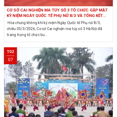
CƠ SỞ CAI NGHIỆN MA TÚY SỐ 3 TỔ CHỨC GẶP MẶT
KỶ NIỆM NGÀY QUỐC TẾ PHỤ NỮ 8/3 VÀ TỔNG KẾT
PHONG TRÀO THI ĐUA THỂ DỤC THỂ THAO MỪNG
Hòa chung không khí kỷ niệm Ngày Quốc tế Phụ nữ 8/3,
XUÂN BÍNH NGỌ
chiều 05/3/2026, Cơ sở Cai nghiện ma túy số 3 Hà Nội đã
trang trọng tổ chức bu...
T02
07