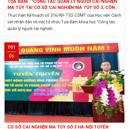
TỌA ĐÀM : “CÔNG TÁC QUẢN LÝ NGƯỜI CAI NGHIỆN
MA TÚY TẠI CƠ SỞ CAI NGHIỆN MA TÚY SỐ 3, CÔNG
AN THÀNH PHỐ HÀ NỘI, NHỮNG VẤN ĐỀ LÝ LUẬN VÀ
Thực hiện Kế hoạch số 316/KH-T02-CSMT của Học viện Cảnh
THỰC TIỄN” TẠI CƠ SỞ CAI NGHIỆN MA TÚY SỐ 3 HÀ
sát nhân dân về việc tổ chức Tọa đàm khoa học “Công tác
NỘI.
quản lý người cai nghiện ...
T01
06
CƠ SỞ CAI NGHIỆN MA TÚY SỐ 3 HÀ NỘI TUYÊN