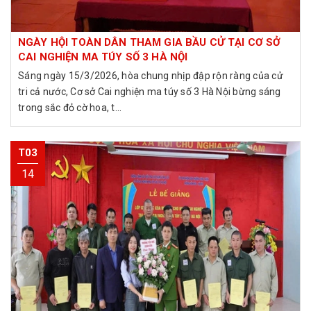
NGÀY HỘI TOÀN DÂN THAM GIA BẦU CỬ TẠI CƠ SỞ
CAI NGHIỆN MA TÚY SỐ 3 HÀ NỘI
Sáng ngày 15/3/2026, hòa chung nhịp đập rộn ràng của cử
tri cả nước, Cơ sở Cai nghiện ma túy số 3 Hà Nội bừng sáng
trong sắc đỏ cờ hoa, t...
T03
14