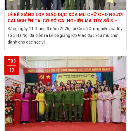
LỄ BẾ GIẢNG LỚP GIÁO DỤC XÓA MÙ CHỮ CHO NGƯỜI
CAI NGHIỆN TẠI CƠ SỞ CAI NGHIỆN MA TÚY SỐ 3 HÀ
NỘI
Sáng ngày 11 tháng 3 năm 2026, tại Cơ sở Cai nghiện ma túy
số 3 Hà Nội đã diễn ra Lễ bế giảng lớp Giáo dục xóa mù chữ
dành cho các học vi...
T03
13