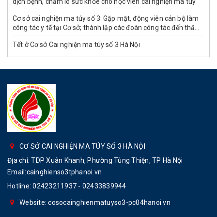
dịch bệnh, chăm lo sức khỏe cho học viên cai nghiện ma túy
Cơ sở cai nghiện ma túy số 3: Gặp mặt, động viên cán bộ làm
công tác y tế tại Cơ sở; thành lập các đoàn công tác đến thăm,
tri ân các cơ sở y tế trên địa bàn nhân dịp kỷ niệm 71 năm
Tết ở Cơ sở Cai nghiện ma túy số 3 Hà Nội
ngày Thầy thuốc Việt Nam (27/02/1955 -27/02/2026)
CƠ SỞ CAI NGHIỆN MA TÚY SỐ 3 HÀ NỘI
Địa chỉ: TDP Xuân Khanh, Phường Tùng Thiện, TP Hà Nội
Email:cainghienso3tphanoi.vn
Hotline:
02423211937 - 02433839944
Website: cosocainghienmatuyso3-pc04hanoi.vn