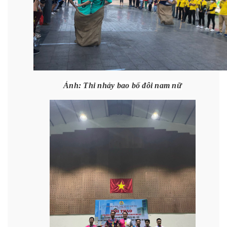
Ảnh: Thi nhảy bao bố đôi nam nữ