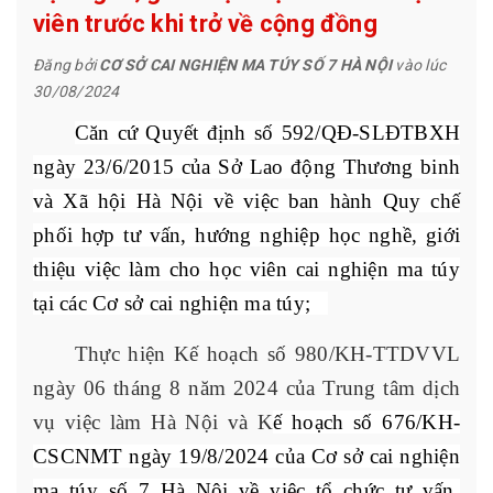
viên trước khi trở về cộng đồng
Đăng bởi
CƠ SỞ CAI NGHIỆN MA TÚY SỐ 7 HÀ NỘI
vào lúc
30/08/2024
Căn cứ Quyết định số 592/QĐ-SLĐTBXH
ngày 23/6/2015 của Sở Lao động Thương binh
và Xã hội Hà Nội về việc ban hành Quy chế
phối hợp tư vấn, hướng nghiệp học nghề, giới
thiệu việc làm cho học viên cai nghiện ma túy
tại các Cơ sở cai nghiện ma túy;
Thực hiện
K
ế hoạch số 980/KH
-
TTDVVL
ngày 06 tháng 8 năm 2024
của
Trung tâm dịch
vụ việc làm Hà Nội và K
ế hoạch số 676/KH-
CSCNMT ngày 19/8/2024 của Cơ sở cai nghiện
ma túy số 7 Hà Nội về việc tổ chức tư vấn,