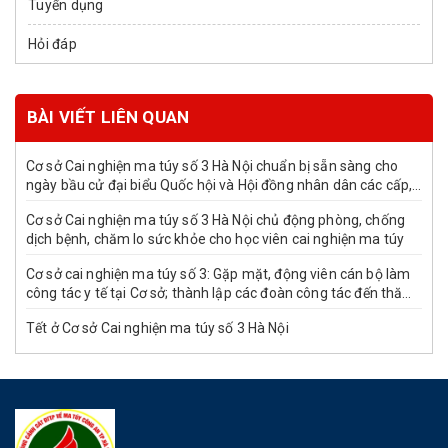
Tuyển dụng
Hỏi đáp
BÀI VIẾT LIÊN QUAN
Cơ sở Cai nghiện ma túy số 3 Hà Nội chuẩn bị sẵn sàng cho
ngày bầu cử đại biểu Quốc hội và Hội đồng nhân dân các cấp,
nhiệm kỳ 2026-2031
Cơ sở Cai nghiện ma túy số 3 Hà Nội chủ động phòng, chống
dịch bệnh, chăm lo sức khỏe cho học viên cai nghiện ma túy
Cơ sở cai nghiện ma túy số 3: Gặp mặt, động viên cán bộ làm
công tác y tế tại Cơ sở; thành lập các đoàn công tác đến thăm,
tri ân các cơ sở y tế trên địa bàn nhân dịp kỷ niệm 71 năm
Tết ở Cơ sở Cai nghiện ma túy số 3 Hà Nội
ngày Thầy thuốc Việt Nam (27/02/1955 -27/02/2026)