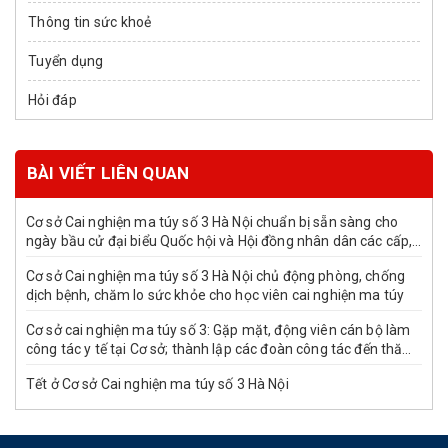
Thông tin sức khoẻ
Tuyển dụng
Hỏi đáp
BÀI VIẾT LIÊN QUAN
Cơ sở Cai nghiện ma túy số 3 Hà Nội chuẩn bị sẵn sàng cho
ngày bầu cử đại biểu Quốc hội và Hội đồng nhân dân các cấp,
nhiệm kỳ 2026-2031
Cơ sở Cai nghiện ma túy số 3 Hà Nội chủ động phòng, chống
dịch bệnh, chăm lo sức khỏe cho học viên cai nghiện ma túy
Cơ sở cai nghiện ma túy số 3: Gặp mặt, động viên cán bộ làm
công tác y tế tại Cơ sở; thành lập các đoàn công tác đến thăm,
tri ân các cơ sở y tế trên địa bàn nhân dịp kỷ niệm 71 năm
Tết ở Cơ sở Cai nghiện ma túy số 3 Hà Nội
ngày Thầy thuốc Việt Nam (27/02/1955 -27/02/2026)