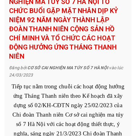
NGHIỆN MA TÚY SỐ 7 HÀ NỘI TỔ
CHỨC BUỔI GẶP MẶT NHÂN DỊP KỶ
NIỆM 92 NĂM NGÀY THÀNH LẬP
ĐOÀN THANH NIÊN CỘNG SẢN HỒ
CHÍ MINH VÀ TỔ CHỨC CÁC HOẠT
ĐỘNG HƯỞNG ỨNG THÁNG THANH
NIÊN
Đăng bởi
CƠ SỞ CAI NGHIỆN MA TÚY SỐ 7 HÀ NỘI
vào lúc
24/03/2023
Tiếp tục nằm trong chuỗi các hoạt động hưởng
ứng Tháng Thanh niên theo Kế hoạch đã xây
dựng số 02/KH-CĐTN ngày 25/02/2023 của
Chi đoàn Thanh niên Cơ sở cai nghiện ma túy
số 7 Hà Nội với các hoạt động thiết thực, ý
nghĩa, sáng ngày 21/3/2023 Chi đoàn Thanh