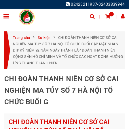
02423211937-02433839944
Trang chủ
Sự kiện
CHI ĐOÀN THANH NIÊN CƠ SỞ CAI
NGHIỆN MA TÚY SỐ 7 HÀ NỘI TỔ CHỨC BUỔI GẶP MẶT NHÂN
DỊP KỶ NIỆM 92 NĂM NGÀY THÀNH LẬP ĐOÀN THANH NIÊN
CỘNG SẢN HỒ CHÍ MINH VÀ TỔ CHỨC CÁC HOẠT ĐỘNG HƯỞNG
ỨNG THÁNG THANH NIÊN
CHI ĐOÀN THANH NIÊN CƠ SỞ CAI
NGHIỆN MA TÚY SỐ 7 HÀ NỘI TỔ
CHỨC BUỔI G
CHI ĐOÀN THANH NIÊN CƠ SỞ CAI