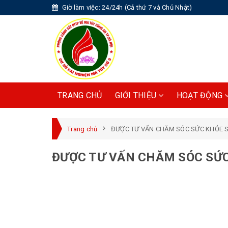
Giờ làm việc: 24/24h (Cả thứ 7 và Chủ Nhật)
TRANG CHỦ
GIỚI THIỆU
HOẠT ĐỘNG
Trang chủ
ĐƯỢC TƯ VẤN CHĂM SÓC SỨC KHỎE S
ĐƯỢC TƯ VẤN CHĂM SÓC SỨC