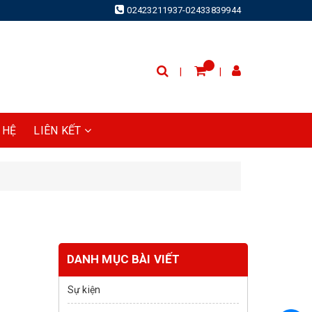
02423211937-02433839944
 HỆ
LIÊN KẾT
DANH MỤC BÀI VIẾT
Sự kiện