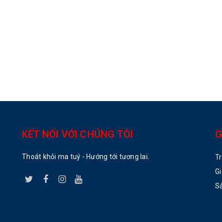
KẾT NỐI VỚI CHÚNG TÔI
G
Thoát khỏi ma tuý - Hướng tới tương lai.
T
Gi
S