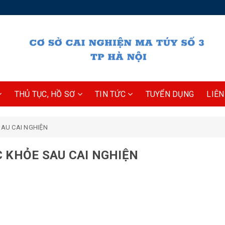
THỦ TỤC, HỒ SƠ
TIN TỨC
TUYỂN DỤNG
LIÊN
AU CAI NGHIỆN
 KHỎE SAU CAI NGHIỆN